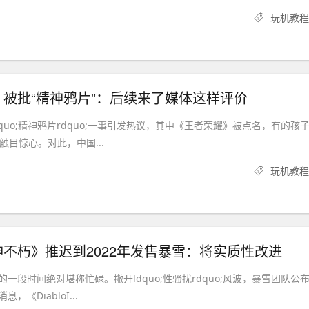
玩机教程
被批“精神鸦片”：后续来了媒体这样评价
quo;精神鸦片rdquo;一事引发热议，其中《王者荣耀》被点名，有的孩
触目惊心。对此，中国...
玩机教程
不朽》推迟到2022年发售暴雪：将实质性改进
一段时间绝对堪称忙碌。撇开ldquo;性骚扰rdquo;风波，暴雪团队公
《DiabloI...