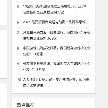
5
10台核电新机组获核准上海独揽500亿订单
我国核电企业总数超34万家
6
2025 最受消费者欢迎电动窗帘品牌科思顿
7
跨城租车助力五一自由出行，我国现存汽车租
赁相关企业超91.6万家
8
中国游戏出海成效显著，我国现存游戏相关企
业超59.1万家
9
AI应用下载量激增，我国现存人工智能相关企
业超424.3万家
10
人参rh2皂苷多少钱一盒？教你选择，如何高
性价比护健康
发
热点推荐