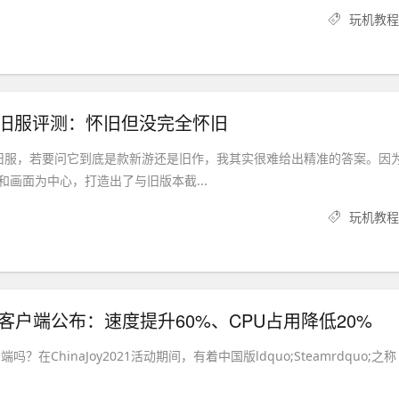
玩机教程
怀旧服评测：怀旧但没完全怀旧
旧服，若要问它到底是款新游还是旧作，我其实很难给出精准的答案。因
和画面为中心，打造出了与旧版本截...
玩机教程
.0客户端公布：速度提升60%、CPU占用降低20%
吗？在ChinaJoy2021活动期间，有着中国版ldquo;Steamrdquo;之称