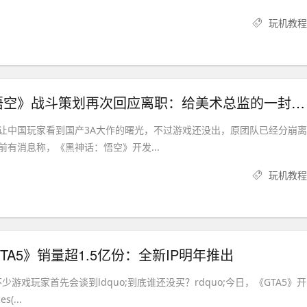
玩机教程
《黑神话：悟空》战斗策划再次回应离职：给美术总监的一封道歉信
让中国玩家看到国产3A大作的曙光，不过游戏还没出，原团队已经分崩离
前有消息称，《黑神话：悟空》开发...
玩机教程
TA5》销量超1.5亿份：全新IP明年推出
少游戏玩家首先会谈到ldquo;到底谁还没买？rdquo;今日，《GTA5》开
s(...