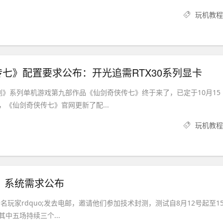
玩机教程
七》配置要求公布：开光追需RTX30系列显卡
剑》系列单机游戏第九部作品《仙剑奇侠传七》终于来了，已定于10月15
，《仙剑奇侠传七》官网更新了配...
玩机教程
2》系统需求公布
;数千名玩家rdquo;发去电邮，邀请他们参加技术封测，测试自8月12号起至1
中五场持续三个...