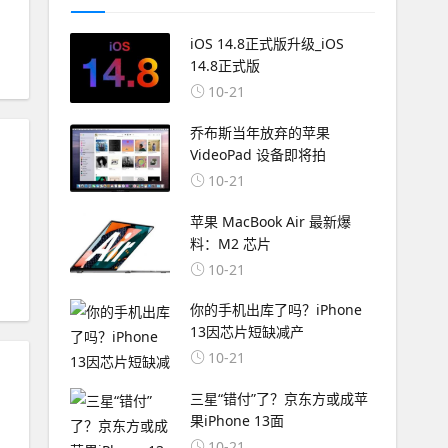
iOS 14.8正式版升级_iOS
14.8正式版
10-21
乔布斯当年放弃的苹果
VideoPad 设备即将拍
10-21
苹果 MacBook Air 最新爆
料：M2 芯片
10-21
你的手机出库了吗？iPhone
13因芯片短缺减产
10-21
三星“错付”了？京东方或成苹
果iPhone 13面
10-21