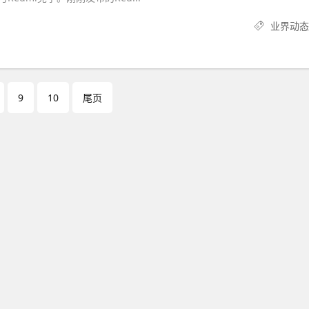
业界动态
9
10
尾页