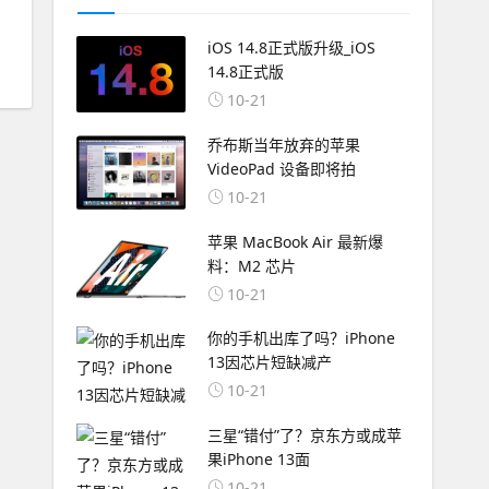
iOS 14.8正式版升级_iOS
14.8正式版
10-21
乔布斯当年放弃的苹果
VideoPad 设备即将拍
10-21
苹果 MacBook Air 最新爆
料：M2 芯片
10-21
你的手机出库了吗？iPhone
13因芯片短缺减产
10-21
三星“错付”了？京东方或成苹
果iPhone 13面
10-21