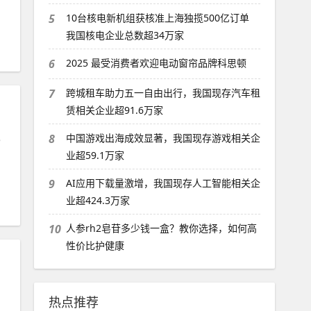
5
10台核电新机组获核准上海独揽500亿订单
我国核电企业总数超34万家
6
2025 最受消费者欢迎电动窗帘品牌科思顿
7
跨城租车助力五一自由出行，我国现存汽车租
赁相关企业超91.6万家
也
8
中国游戏出海成效显著，我国现存游戏相关企
业超59.1万家
9
AI应用下载量激增，我国现存人工智能相关企
业超424.3万家
10
人参rh2皂苷多少钱一盒？教你选择，如何高
性价比护健康
热点推荐