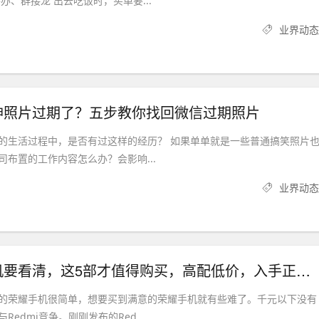
办、群接龙 出去吃饭时，买单要...
业界动态
神照片过期了？五步教你找回微信过期照片
的生活过程中，是否有过这样的经历？ 如果单单就是一些普通搞笑照片
司布置的工作内容怎么办？会影响...
业界动态
选择荣耀手机要看清，这5部才值得购买，高配低价，入手正当时
的荣耀手机很简单，想要买到满意的荣耀手机就有些难了。千元以下没有
edmi竞争。刚刚发布的Red...