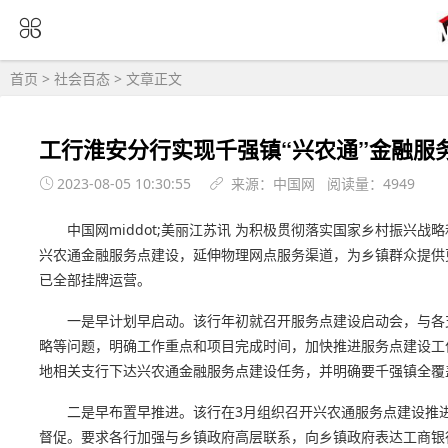
首页
>
社会百态
> 文章正文
工行淮安分行实现千强镇“兴农通”金融服
2023-08-05 10:30:55
来源：中国网 阅读量：4949
中国网middot;美丽江苏讯 为积极贯彻落实国家乡村振
兴农通金融服务点建设，延伸物理网点服务渠道，为乡镇群众提供更
已全部挂牌运营。
一是早计划早启动。该行年初就召开服务点建设启动会，与各
略等问题，明确工作重点和项目完成时间，加快推进服务点建设工
地相关支行下达兴农通金融服务点建设任务，并明确要千强镇全覆
二是早布置早推进。该行在3月组织召开兴农通服务点建设推进
督促。要求各行加强与乡镇政府高层联系，向乡镇政府表达工商银