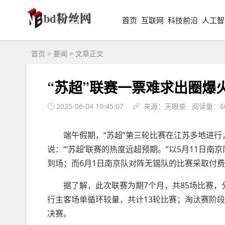
首页
互联网
科技前沿
人工智
首页
>
要闻
> 文章正文
“苏超”联赛一票难求出圈爆火
2025-06-04 10:45:07
来源：天眼查 阅读量：6
端午假期，“苏超”第三轮比赛在江苏多地进
说：“‘苏超’联赛的热度远超预期。”以5月11日
到场；而6月1日南京队对阵无锡队的比赛采取付
据了解，此次联赛为期7个月，共85场比赛，
行主客场单循环较量，共计13轮比赛；淘汰赛阶
决赛。