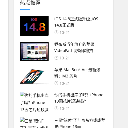
热点推荐
iOS 14.8正式版升级_iOS
14.8正式版
10-21
乔布斯当年放弃的苹果
VideoPad 设备即将拍
10-21
苹果 MacBook Air 最新爆
料：M2 芯片
10-21
你的手机出库了吗？iPhone
13因芯片短缺减产
10-21
三星“错付”了？京东方或成苹
果iPhone 13面