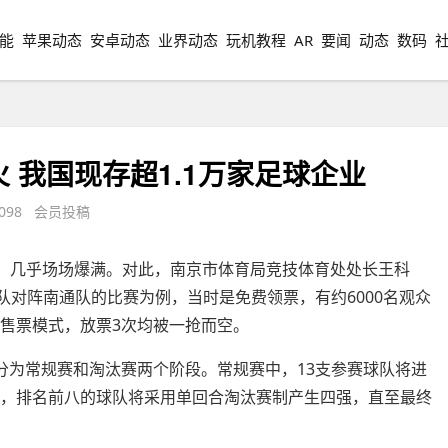
能
苹果动态
安卓动态
业界动态
玩机教程
AR
要闻
动态
数码
 我国现存超1.1万家足球企业
098 会员投稿
行，几乎场场爆满。对此，南京市体育局竞技体育处处长王科
南京队对阵南通队的比赛为例，当时是免费领票，有约6000名观众
费售票模式，放票3次均被一抢而空。
分为常规赛和淘汰赛两个阶段。常规赛中，13支参赛球队将进
段，排名前八的球队将采用单回合淘汰赛制产生四强，直至最终