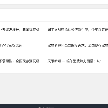
业迎爆发增长，我国现存机
端午文创热撬动经济新引擎，今年以来
TV-17三农优选：
宠物老龄化凸显医疗需求，全国现存宠
下需理性，全国现存潮玩经
天眼新知 — 端午消费热力图谱：从“