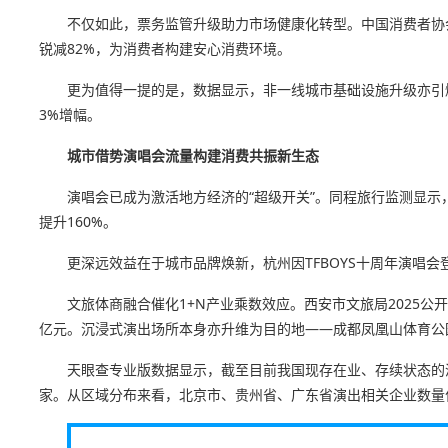
不仅如此，票务监管升级助力市场健康化转型。中国消费者协会
锐减82%，为消费者构建安心消费环境。
更为值得一提的是，数据显示，非一线城市基础设施升级亦引爆
3%增幅。
城市借势演唱会流量构建消费共振新生态
演唱会已成为激活地方经济的“超级开关”。同程旅行监测显示，
提升160%。
更深远效益在于城市品牌焕新，杭州因TFBOYS十周年演唱
文旅体商融合催化1+N产业乘数效应。西安市文旅局2025公
亿元。沉浸式演出场所本身亦升维为目的地——成都凤凰山体育公
天眼查专业版数据显示，截至目前我国现存在业、存续状态的演出
家。从区域分布来看，北京市、贵州省、广东省演出相关企业数量位居