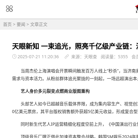
首页
>
要闻
> 文章正文
天眼新知 一束追光，照亮千亿级产业链：
2025-07-21 11:20:36
来源：天眼查 阅读量：5355 会
当周杰伦上海演唱会开票瞬间触发百万人线上“秒杀”，当济南
需求与资本活力。从粉丝群体追光聚拢的一刻起，一场远超演出本
艺人身价多元裂变点燃商业版图重构
头部艺人如今已超越音乐载体界限，成为集内容生产、视觉创意
0亿美元票房，其平台版权销售额外获超5亿美元收益，形成复合
同时新生代艺人IP运营精细化程度空前上升，《中国演出行业
顶级音乐厂牌正借此加速资本整合战略。韩国SM娱乐2024