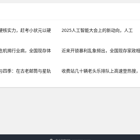
硬核实力，赶考小状元以硬
2025人工智能大会上的新动向，人工
危机揭行业病，全国现存体
近来开锁暴利乱象频出，全国现存家政
与四季：在古老邮筒与星轨
收费站几十辆老头乐排队上高速登热搜