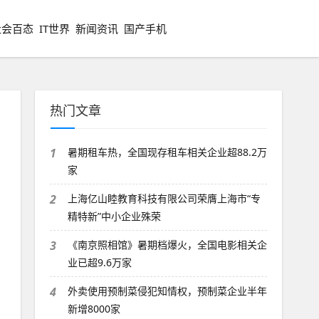
社会百态
IT世界
新闻资讯
国产手机
热门文章
1
暑期租车热，全国现存租车相关企业超88.2万
家
2
上海亿山睦教育科技有限公司荣膺上海市“专
精特新”中小企业殊荣
3
《南京照相馆》暑期档爆火，全国电影相关企
业已超9.6万家
4
外卖使用预制菜侵犯知情权，预制菜企业半年
新增8000家