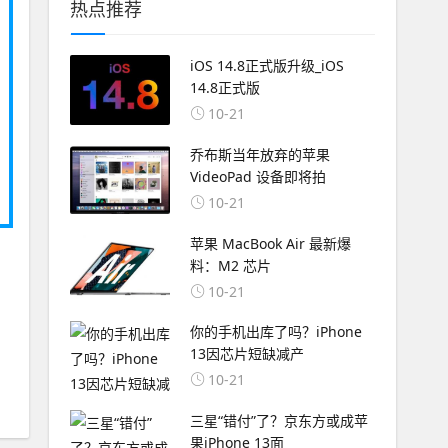
热点推荐
iOS 14.8正式版升级_iOS
14.8正式版
10-21
乔布斯当年放弃的苹果
VideoPad 设备即将拍
10-21
苹果 MacBook Air 最新爆
料：M2 芯片
10-21
你的手机出库了吗？iPhone
13因芯片短缺减产
10-21
三星“错付”了？京东方或成苹
果iPhone 13面