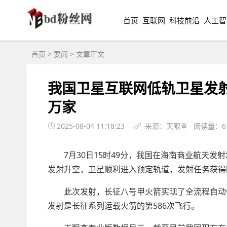
首页
互联网
科技前沿
人工智
首页
>
要闻
> 文章正文
我国卫星互联网低轨卫星发射
万家
2025-08-04 11:18:23
来源：天眼查 阅读量：6
7月30日15时49分，我国在海南商业航天
发射升空，卫星顺利进入预定轨道，发射任务获得
此次发射，长征八号甲火箭实现了全流程自动
发射是长征系列运载火箭的第586次飞行。