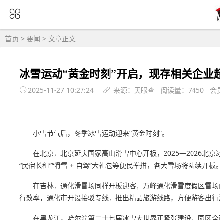
首页
>
要闻
> 文章正文
冰雪运动“黄金时刻”开启，现存相关企业超
2025-11-27 10:27:24
来源：天眼查 阅读量：7450 会
小雪节气后，冬季冰雪运动迎来“黄金时刻”。
在北京，北京延庆国家高山滑雪中心开板，2025—2026
“民宿长租”“滑雪 + 自驾”大礼包等便民举措，各大雪场将陆续开板
在吉林，通化滑雪场同样开板迎客，万峰通化滑雪度假区雪场
行效率，通化市开设接驳专线，推出精品旅游线路，方便游客出行
在黑龙江，哈尔滨第二十七届冰雪大世界正紧张建设，园区全面