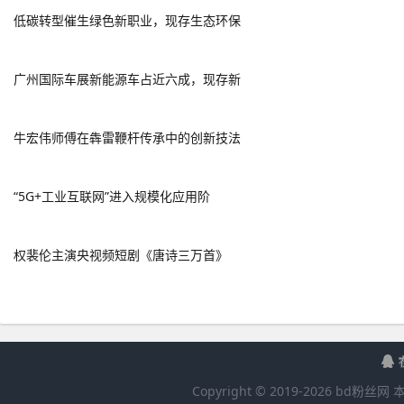
低碳转型催生绿色新职业，现存生态环保
广州国际车展新能源车占近六成，现存新
牛宏伟师傅在犇雷鞭杆传承中的创新技法
“5G+工业互联网”进入规模化应用阶
权裴伦主演央视频短剧《唐诗三万首》
Copyright © 2019-
2026
bd粉丝网
本