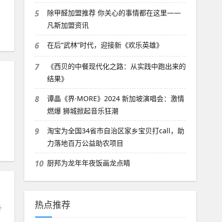
5
除甲醛加盟推荐 你关心的事情都在这里——
凡斯加盟资讯
6
在后“武林”时代，迎接新《欢乐英雄》
7
《西贝的中餐现代化之路：从实践中跑出来的
结果》
8
谭晶《界·MORE》2024 新加坡演唱会：激情
燃爆 狮城掀起音乐狂潮
9
淘宝为全国34省市自治区家乡宝贝打call，助
力落地百万公益助农项目
10
厨邦为龙年年夜饭画龙点睛
热点推荐
升