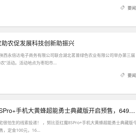
要闻
农助农促发展科技创新助振兴
1日，陕西永倍达电子商务有限公司联合湖北茗普绿色农业有限公司举办第三届
农”活动。活动地点为枣阳市...
要闻
努比亚红魔8SPro+手机大黄蜂超能勇士典藏版开启预售，6499元
宅很怕生的线索投递！ ，努比亚红魔8SPro+手机大黄蜂超能勇士典藏版
定金100元，16...