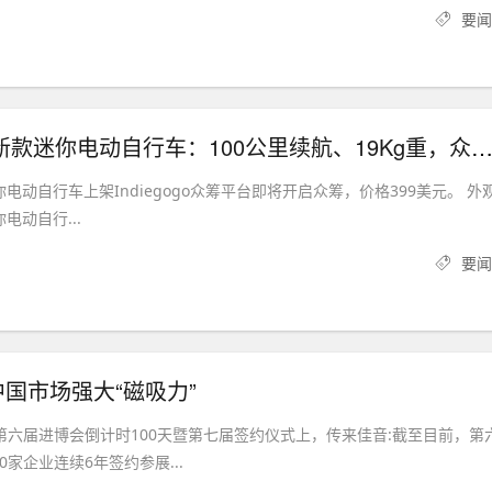
要闻
Mihogo推出新款迷你电动自行车：100公里续航、19Kg重，众筹
迷你电动自行车上架Indiegogo众筹平台即将开启众筹，价格399美元。 外
你电动自行...
要闻
国市场强大“磁吸力”
的第六届进博会倒计时100天暨第七届签约仪式上，传来佳音:截至目前，第
0家企业连续6年签约参展...