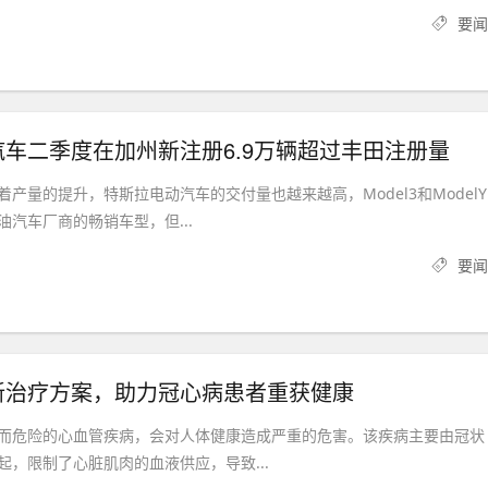
要闻
车二季度在加州新注册6.9万辆超过丰田注册量
产量的提升，特斯拉电动汽车的交付量也越来越高，Model3和ModelY
汽车厂商的畅销车型，但...
要闻
新治疗方案，助力冠心病患者重获健康
而危险的心血管疾病，会对人体健康造成严重的危害。该疾病主要由冠状
起，限制了心脏肌肉的血液供应，导致...