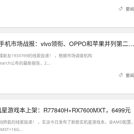
要闻
2023Q2中国手机市场战报：vivo领衔、OPPO和苹果并列第二、
媒新友1933769的线索投递！ ，根据市场调查机构
esearch公布的最新报告，2...
要闻
游戏本上架：R77840H+RX7600MXT，6499元
唔怕熱氣的线索投递！ ，玄派今日发布了新款玄机星游戏本，全AMD配置
MXT+16G...