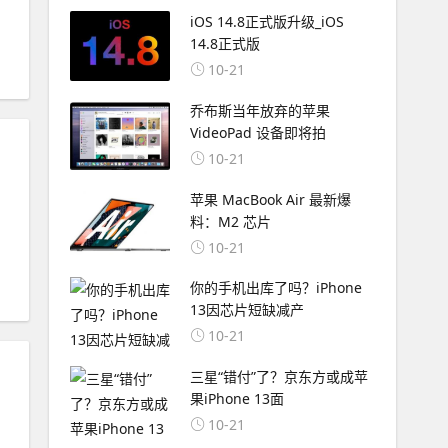
iOS 14.8正式版升级_iOS
14.8正式版
10-21
乔布斯当年放弃的苹果
VideoPad 设备即将拍
10-21
苹果 MacBook Air 最新爆
料：M2 芯片
10-21
你的手机出库了吗？iPhone
13因芯片短缺减产
10-21
三星“错付”了？京东方或成苹
果iPhone 13面
10-21