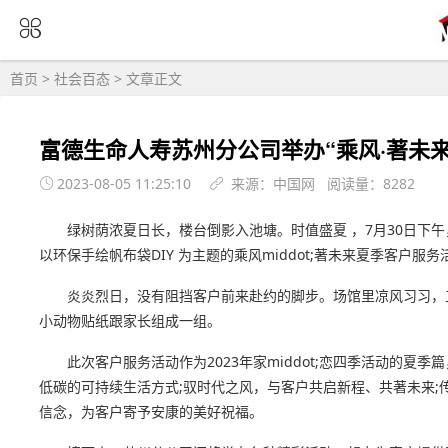
首页
>
社会百态
> 文章正文
富德生命人寿苏州分公司举办“乘风·著未
2023-08-05 11:25:10
来源：中国网 阅读量：8282
绿树荫浓夏日长，楼台倒影入池塘。时值盛夏 ，7月30日下
以环保手绘帆布袋DIY 为主题的乘风middot;著未来夏季客户服务
炎炎烈日，没有阻挡客户前来赴约的脚步。场馆里凉风习习，
小动物贴纸跟家长组成一组。
此次客户服务活动作为2023年家middot;恋四季活动的夏
低碳的可持续生活方式;驭时代之风，与客户共启新程、共著未来
信念，为客户寄予安康的美好祝福。