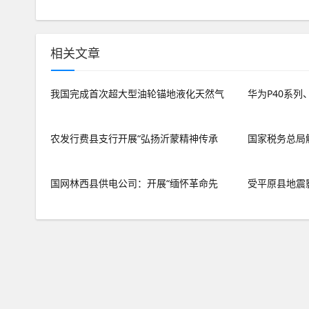
相关文章
我国完成首次超大型油轮锚地液化天然气
华为P40系列、N
农发行费县支行开展“弘扬沂蒙精神传承
国家税务总局
国网林西县供电公司：开展“缅怀革命先
受平原县地震