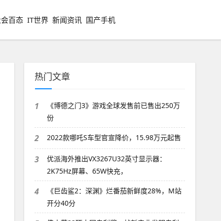
社会百态
IT世界
新闻资讯
国产手机
热门文章
1
《博德之门3》游戏全球发售前已售出250万
份
2
2022款哪吒S车型官宣降价，15.98万元起售
3
优派海外推出VX3267U32英寸显示器：
2K75Hz屏幕、65W快充，
4
《巨齿鲨2：深渊》烂番茄新鲜度28%，M站
开分40分