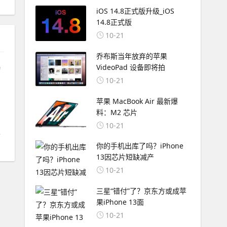
iOS 14.8正式版升级_iOS
14.8正式版
10-21
乔布斯当年放弃的苹果
VideoPad 设备即将拍
动
10-21
苹果 MacBook Air 最新爆
料：M2 芯片
10-21
场
你的手机出库了吗？iPhone
13因芯片短缺减产
10-21
三星“错付”了？京东方或成苹
果iPhone 13面
10-21