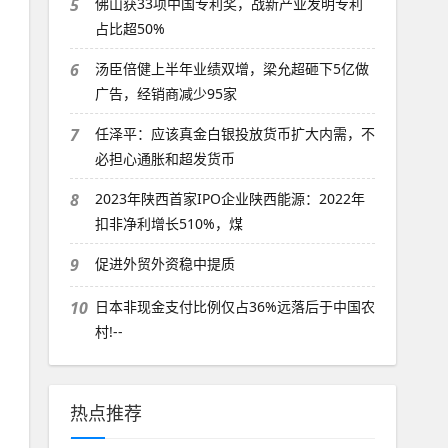
5
佛山获33项中国专利奖，战新产业发明专利
占比超50%
6
汤臣倍健上半年业绩双增，梁允超砸下5亿做
广告，经销商减少95家
7
任泽平：应该真金白银投放货币扩大内需，不
必担心通胀和超发货币
8
2023年陕西首家IPO企业陕西能源：2022年
扣非净利增长510%，煤
9
促进外贸外资稳中提质
10
日本非现金支付比例仅占36%远落后于中国农
村!--
热点推荐