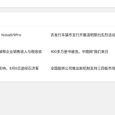
ova8/9Pro
农发行丰镇市支行开展清明祭扫先烈活
解释企业销售收入与税收收
400多万册书被泡，中图网“我们来日
影响，8月6日途经石济客
全国股转公司推出新机制支持三四板市