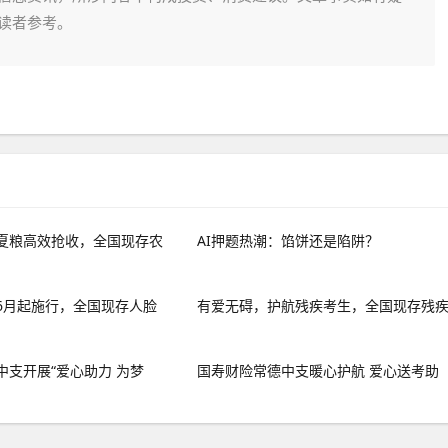
读者参考。
夏粮高效抢收，全国现存农
AI押题热潮：馅饼还是陷阱？
6月起施行，全国现存人脸
有爱无碍，护航残疾考生，全国现存残
中支开展“爱心助力 为梦
国寿财险常德中支暖心护航 爱心送考助