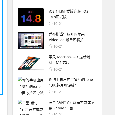
iOS 14.8正式版升级_iOS
14.8正式版
10-21
乔布斯当年放弃的苹果
VideoPad 设备即将拍
10-21
苹果 MacBook Air 最新爆
料：M2 芯片
10-21
你的手机出库了吗？iPhone
13因芯片短缺减产
10-21
三星“错付”了？京东方或成苹
果iPhone 13面
10-21