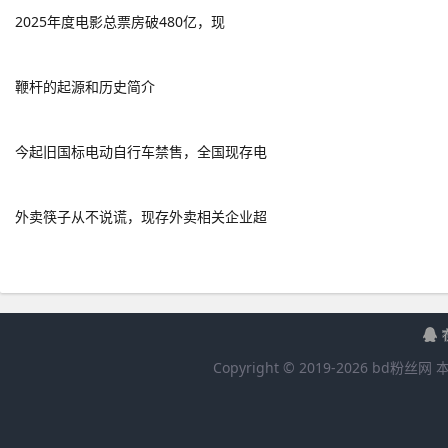
2025年度电影总票房破480亿，现
鞭杆的起源和历史简介
今起旧国标电动自行车禁售，全国现存电
外卖筷子从不说谎，现存外卖相关企业超
Copyright © 2019-
2026
bd粉丝网
本